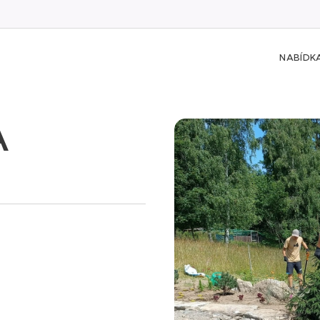
NABÍDK
A